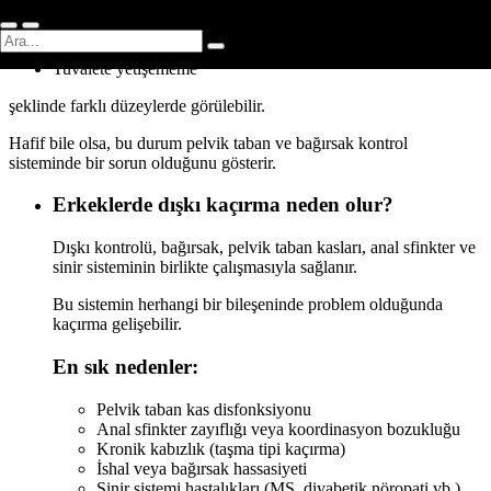
Ara sıra gaz kaçırma
İç çamaşırında kirlenme
Tuvalete yetişememe
şeklinde farklı düzeylerde görülebilir.
Hafif bile olsa, bu durum pelvik taban ve bağırsak kontrol
sisteminde bir sorun olduğunu gösterir.
Erkeklerde dışkı kaçırma neden olur?
Dışkı kontrolü, bağırsak, pelvik taban kasları, anal sfinkter ve
sinir sisteminin birlikte çalışmasıyla sağlanır.
Bu sistemin herhangi bir bileşeninde problem olduğunda
kaçırma gelişebilir.
En sık nedenler:
Pelvik taban kas disfonksiyonu
Anal sfinkter zayıflığı veya koordinasyon bozukluğu
Kronik kabızlık (taşma tipi kaçırma)
İshal veya bağırsak hassasiyeti
Sinir sistemi hastalıkları (MS, diyabetik nöropati vb.)