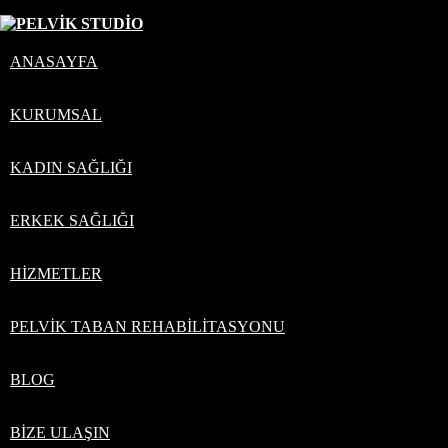
+90 534 285 58 69
info@pelvikstudio.com
ANASAYFA
KURUMSAL
Dışkı Kaçırma
KADIN SAĞLIĞI
Anasayfa
ERKEK SAĞLIĞI
Hizmetler
Dışkı Kaçırma
HIZMETLER
Dışkı Kaçırma
PELVIK TABAN REHABILITASYONU
Erkeklerde dışkı kaçırma nedir?
BLOG
Dışkı kaçırma, gaz veya dışkının istemsiz şekilde tutulamaması
durumudur.
BIZE ULAŞIN
Bu durum: