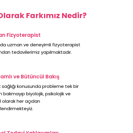
 Olarak Farkımız Nedir?
n Fizyoterapist
nda uzman ve deneyimli fizyoterapist
ndan tedavilerimiz yapılmaktadır.
amlı ve Bütüncül Bakış
 sağlığı konusunda probleme tek bir
 bakmayıp biyolojik, psikolojik ve
l olarak her açıdan
lendirmekteyiz.
el Tedavi Yaklaşımları