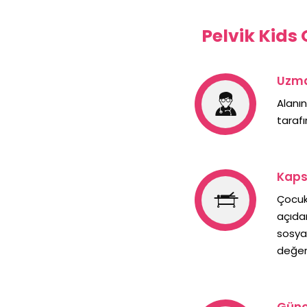
Pelvik Kids
Uzma
Alanı
tarafı
Kaps
Çocuk
açıdan
sosya
değer
Günc