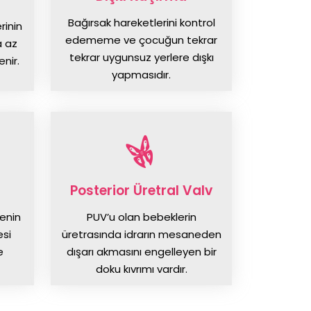
Bağırsak hareketlerini kontrol
rinin
edememe ve çocuğun tekrar
a az
tekrar uygunsuz yerlere dışkı
nir.
yapmasıdır.
Posterior Üretral Valv
enin
PUV’u olan bebeklerin
esi
üretrasında idrarın mesaneden
e
dışarı akmasını engelleyen bir
doku kıvrımı vardır.