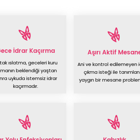
ece İdrar Kaçırma
Aşırı Aktif Mesan
tak ıslatma, geceleri kuru
Ani ve kontrol edilemeyen 
lmanın beklendiği yaştan
çıkma isteği ile tanımla
nra uykuda istemsiz idrar
yaygın bir mesane problem
kaçırmadır.
ar Yolu Enfeksiyonları
Kabızlık