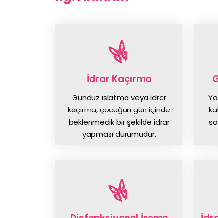
İdrar Kaçırma
G
Gündüz ıslatma veya idrar
Ya
kaçırma, çocuğun gün içinde
ka
beklenmedik bir şekilde idrar
so
yapması durumudur.
Disfonksiyonel İşeme
İdr