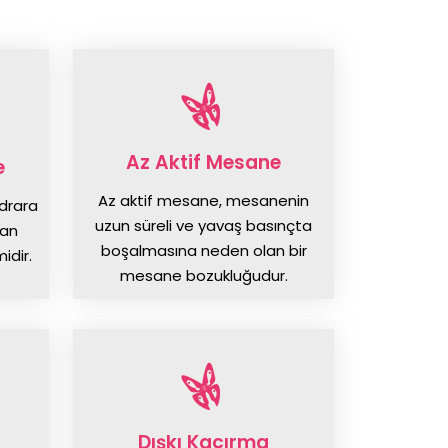
Az Aktif Mesane
e
Az aktif mesane, mesanenin
idrara
uzun süreli ve yavaş basınçta
nan
boşalmasına neden olan bir
idir.
mesane bozukluğudur.
Dışkı Kaçırma