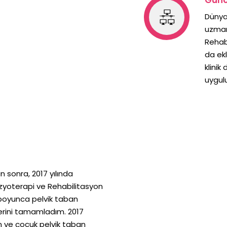
Dünya
uzman
Rehabi
da ekl
klinik
uygul
 sonra, 2017 yılında
Fizyoterapi ve Rehabilitasyon
boyunca pelvik taban
mlerini tamamladım. 2017
in ve çocuk pelvik taban