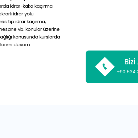
larda idrar-kaka kaçırma
krarlı idrar yolu
res tip idrar kaçırma,
en mesane vb. konular üzerine
sağlığı konusunda kurslarda
malarımı devam
Bizi
+90 534 