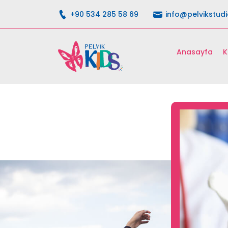
+90 534 285 58 69
info@pelvikstud
Anasayfa
K